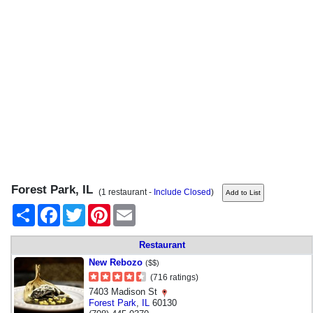
Forest Park, IL
(1 restaurant -
Include Closed
)
Share
Facebook
Twitter
Pinterest
Email
Restaurant
New Rebozo
($$)
(716 ratings)
7403 Madison St
Forest Park
,
IL
60130