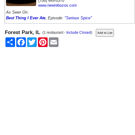
(708) 445-0370
www.newrebozos.com
As Seen On:
Best Thing I Ever Ate
, Episode:
"Serious Spice"
Forest Park, IL
(1 restaurant -
Include Closed
)
Share
Facebook
Twitter
Pinterest
Email