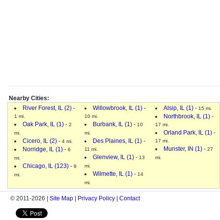
Nearby Cities:
River Forest, IL (2)
-
Willowbrook, IL (1)
-
Alsip, IL (1)
-
15 mi.
Northbrook, IL (1)
-
1 mi.
10 mi.
Oak Park, IL (1)
-
Burbank, IL (1)
-
2
10
17 mi.
Orland Park, IL (1)
-
mi.
mi.
Cicero, IL (2)
-
Des Plaines, IL (1)
-
17 mi.
4 mi.
Munster, IN (1)
-
Norridge, IL (1)
-
11 mi.
27
6
Glenview, IL (1)
-
13
mi.
mi.
Chicago, IL (123)
-
mi.
9
Wilmette, IL (1)
-
14
mi.
mi.
© 2011-2026 |
Site Map
|
Privacy Policy
|
Contact