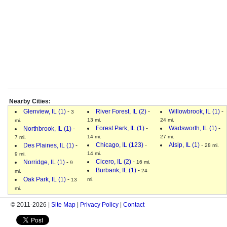
Nearby Cities:
Glenview, IL (1)
-
River Forest, IL (2)
-
Willowbrook, IL (1)
-
3
13 mi.
24 mi.
mi.
Forest Park, IL (1)
-
Wadsworth, IL (1)
-
Northbrook, IL (1)
-
14 mi.
27 mi.
7 mi.
Chicago, IL (123)
-
Alsip, IL (1)
-
Des Plaines, IL (1)
-
28 mi.
14 mi.
9 mi.
Cicero, IL (2)
-
Norridge, IL (1)
-
16 mi.
9
Burbank, IL (1)
-
24
mi.
Oak Park, IL (1)
-
mi.
13
mi.
© 2011-2026 |
Site Map
|
Privacy Policy
|
Contact