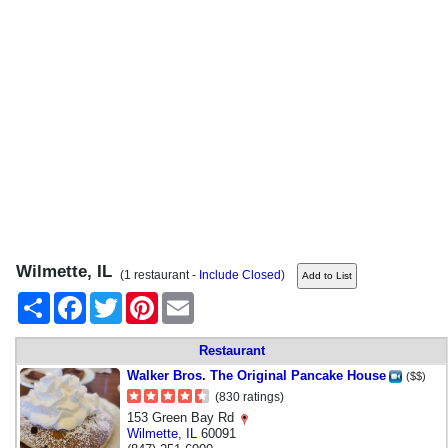
Wilmette, IL
(1 restaurant -
Include Closed
)
Share
Facebook
Twitter
Pinterest
Email
Restaurant
Walker Bros. The Original Pancake House
($$)
(830 ratings)
153 Green Bay Rd
Wilmette
,
IL
60091