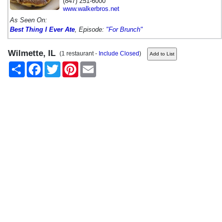
(847) 251-6000
www.walkerbros.net
As Seen On:
Best Thing I Ever Ate
, Episode:
"For Brunch"
Wilmette, IL
(1 restaurant -
Include Closed
)
Share
Facebook
Twitter
Pinterest
Email